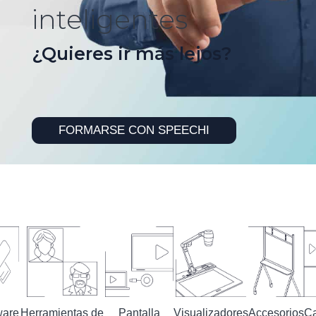
inteligentes
¿Quieres ir más lejos?
FORMARSE CON SPEECHI
ware
Herramientas de
Pantalla
Visualizadores
Accesorios
Ca