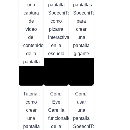
una
pantalla
pantallas
captura
SpeechiTouch
SpeechiTouch
de
como
para
vídeo
pizarra
crear
del
interactiva
una
contenido
en la
pantalla
de la
escuela
gigante
pantalla
Tutorial:
Com.:
Com.:
cómo
Eye
usar
crear
Care, la
una
una
funcionalidad
pantalla
pantalla
de la
SpeechiTouch