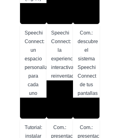
Speechi
Speechi
Com.:
Connect:
Connect:
descubre
un
la
el
espacio
experiencia
sistema
personalizado
interactiva
Speechi
para
reinventada
Connect
cada
de tus
uno
pantallas
Tutorial:
Com.:
Com.:
instalar
presentación
presentación