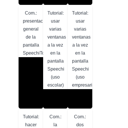
Com.:
Tutorial:
Tutorial:
presentación
usar
usar
general
varias
varias
de la
ventanas
ventanas
pantalla
a la vez
a la vez
SpeechiTouch
en la
en la
pantalla
pantalla
Speechi
Speechi
(uso
(uso
escolar)
empresarial)
Tutorial:
Com.:
Com.:
hacer
la
dos