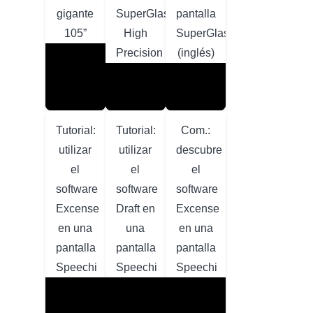
gigante
SuperGlass
pantalla
105”
High
SuperGlass
Precision
(inglés)
Tutorial:
Tutorial:
Com.:
utilizar
utilizar
descubre
el
el
el
software
software
software
Excense
Draft en
Excense
en una
una
en una
pantalla
pantalla
pantalla
Speechi
Speechi
Speechi