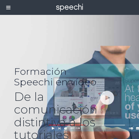
Formación
Speechi en vídeo
De la
comunicación
distintiva a los
tutoriales