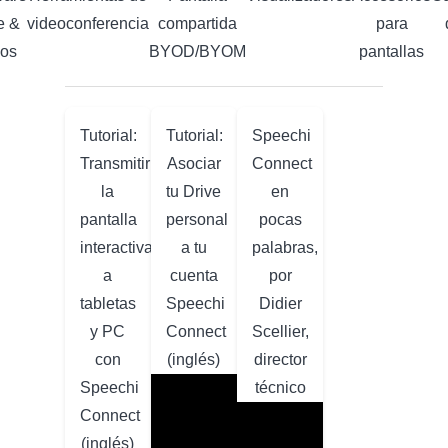
e &
videoconferencia
compartida
para
aos
BYOD/BYOM
pantallas
Tutorial:
Tutorial:
Speechi
Transmitir
Asociar
Connect
la
tu Drive
en
pantalla
personal
pocas
interactiva
a tu
palabras,
a
cuenta
por
tabletas
Speechi
Didier
y PC
Connect
Scellier,
con
(inglés)
director
Speechi
técnico
Connect
(inglés)