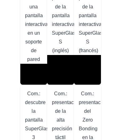
una
de la
de la
pantalla
pantalla
pantalla
interactiva
interactiva
interactiva
en un
SuperGlass+
SuperGlass+
soporte
S
S
de
(inglés)
(francés)
pared
Com.:
Com.:
Com.:
descubre
presentación
presentación
la
de la
del
pantalla
alta
Zero
SuperGlass
precisión
Bonding
3
táctil
en la