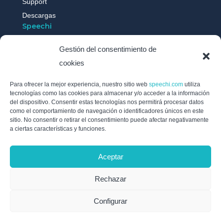
Support
Descargas
Speechi
Gestión del consentimiento de
Quiénes somos ?
cookies
Actualidades
Testimonios
Para ofrecer la mejor experiencia, nuestro sitio web
speechi.com
utiliza
tecnologías como las cookies para almacenar y/o acceder a la información
Trabaja con nosotros
del dispositivo. Consentir estas tecnologías nos permitirá procesar datos
Política de cookies
como el comportamiento de navegación o identificadores únicos en este
sitio. No consentir o retirar el consentimiento puede afectar negativamente
Aviso legal
a ciertas características y funciones.
Política de Privacidad / RGPD
Síguenos
Aceptar
Suscríbase a nuestro boletín y manténgase al día de la
Rechazar
actualidad de Speechi enviando un correo electrónico a
info@speechi.com.
Configurar