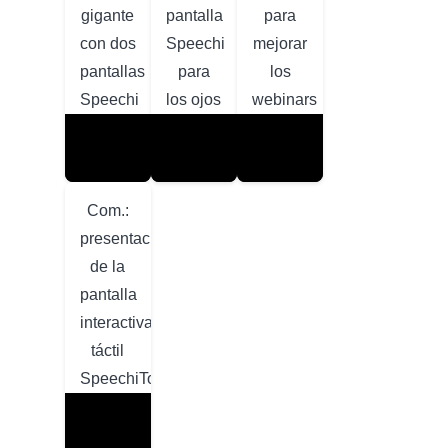
gigante
pantalla
para
con dos
Speechi
mejorar
pantallas
para
los
Speechi
los ojos
webinars
Com.:
presentación
de la
pantalla
interactiva
táctil
SpeechiTouch