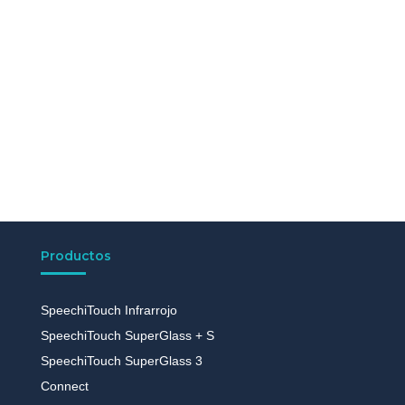
Productos
SpeechiTouch Infrarrojo
SpeechiTouch SuperGlass + S
SpeechiTouch SuperGlass 3
Connect