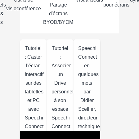
els
Partage
pour écrans
visioconférence
 &
d'écrans
os
BYOD/BYOM
Tutoriel
Tutoriel
Speechi
: Caster
:
Connect
l'écran
Associer
en
interactif
un
quelques
sur des
Drive
mots
tablettes
personnel
par
et PC
à son
Didier
avec
espace
Scellier,
Speechi
Speechi
directeur
Connect
Connect
technique