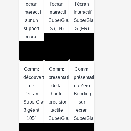
écran
l'écran
l'écran
interactif
interactif
interactif
sur un
SuperGlass+
SuperGlass+
support
S (EN)
S (FR)
mural
Comm:
Comm:
Comm:
découverte
présentation
présentation
de
de la
du Zero
l'écran
haute
Bonding
SuperGlass
précision
sur
3 géant
tactile
écran
105"
SuperGlass
SuperGlass(EN)