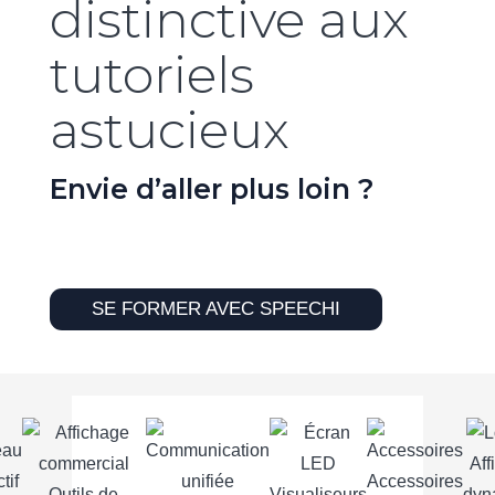
distinctive aux
tutoriels
astucieux
Envie d’aller plus loin ?
SE FORMER AVEC SPEECHI
Aff
Accessoires
Outils de
Visualiseurs
dyn