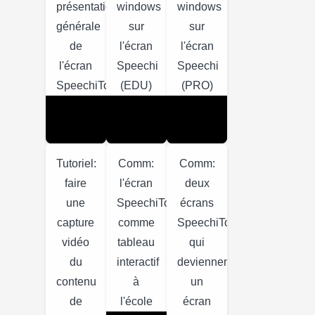
présentation
windows
windows
générale
sur
sur
de
l'écran
l'écran
l'écran
Speechi
Speechi
SpeechiTouch
(EDU)
(PRO)
Tutoriel:
Comm:
Comm:
faire
l'écran
deux
une
SpeechiTouch
écrans
capture
comme
SpeechiTouch
vidéo
tableau
qui
du
interactif
deviennent
contenu
à
un
de
l'école
écran