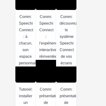
Comm:
Comm:
Comm:
Speechi
Speechi
découvrez
Connect
Connect
le
: à
:
système
chacun,
l'expérience
Speechi
son
interactive
Connect
espace
réinventée
de vos
personnalisé
écrans
Tutoriel:
Comm:
Comm:
installer
présentation
présentation
un
de
de