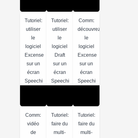
Tutoriel:
Tutoriel:
Comm:
utiliser
utiliser
découvrez
le
le
le
logiciel
logiciel
logiciel
Excense
Draft
Excense
sur un
sur un
sur un
écran
écran
écran
Speechi
Speechi
Speechi
Comm:
Tutoriel:
Tutoriel:
vidéo
faire du
faire du
de
multi-
multi-