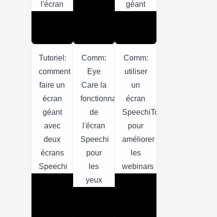
l'écran
géant
Tutoriel:
Comm:
Comm:
comment
Eye
utiliser
faire un
Care la
un
écran
fonctionnalité
écran
géant
de
SpeechiTouch
avec
l'écran
pour
deux
Speechi
améliorer
écrans
pour
les
Speechi
les
webinars
yeux