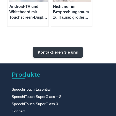
Android-TV und
Nicht nur im
Whiteboard mit
Besprechungsraum
Touchscreen-Display
zu Hause: großer
in 43 Zoll ,55 Zoll, 65
Touchscreen-Monitor
Zoll, 75 Zoll, 86 Zoll
für die Industrie
und 4K
Kontaktieren Sie uns
Produkte
SpeechiTouch Essential
SpeechiTouch SuperGlass + S
SpeechiTouch SuperGlass 3
Connect