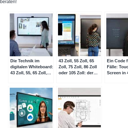
beraten!
Die Technik im
43 Zoll, 55 Zoll, 65
Ein Code f
digitalen Whiteboard:
Zoll, 75 Zoll, 86 Zoll
Fälle: Tou
43 Zoll, 55, 65 Zoll,
oder 105 Zoll: der
Screen in 4
75, 86, 105 Zoll, 4K
Touchscreen-Monitor
Zoll, 65 Zol
und andere Details –
im Größen-Check
86 Zoll un
Teil 1