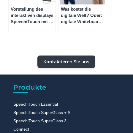
Vorstellung des
Was kostet die
interaktiven displays
digitale Welt? Oder:
SpeechiTouch mit 70
digitale Whiteboards
oder 84 zoll
mit Touchscreen
online kaufen
Kontaktieren Sie uns
Produkte
SpeechiTouch Essential
SpeechiTouch SuperGlass + S
SpeechiTouch SuperGlass 3
Connect