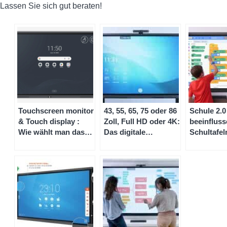
Lassen Sie sich gut beraten!
Touchscreen monitor
43, 55, 65, 75 oder 86
Schule 2.0
& Touch display :
Zoll, Full HD oder 4K:
beeinfluss
Wie wählt man das
Das digitale
Schultafel
Beste aus?
schwarze Brett in
Unterricht
klein, groß und riesig
Lernerleb
wie hoch i
Preis für 