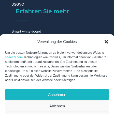
DSGVO
Erfahren Sie mehr
Smart white-board
Touchscreen monitor
Verwaltung der Cookies
Digitale tafel
Digitales whiteboard
Um die besten Nutzererfahrungen zu bieten, verwendet unsere Website
speechi.com
Technologien wie Cookies, um Informationen von Geräten zu
Touch display
speichern und/oder darauf zuzugreifen. Die Zustimmung zu diesen
Technologien ermöglicht es uns, Daten wie das Surfverhalten oder
Digitale schwarzes brett
eindeutige IDs auf dieser Website zu verarbeiten. Eine nicht erteilte
Interaktive tafel
Zustimmung oder der Widerruf der Zustimmung kann bestimmte Merkmale
oder Funktionsweisen der Website beeinträchtigen.
Interaktives whiteboard
Elektronische tafel
Annehmen
Digitales flipchart
Ablehnen