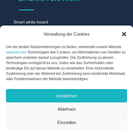
Smart white-board
Touchscreen monitor
Verwaltung der Cookies
Digitale tafel
Digitales whiteboard
Um die besten Nutzererfahrungen zu bieten, verwendet unsere Website
speechi.com
Technologien wie Cookies, um Informationen von Geräten zu
Touch display
speichern und/oder darauf zuzugreifen. Die Zustimmung zu diesen
Technologien ermöglicht es uns, Daten wie das Surfverhalten oder
Digitale schwarzes brett
eindeutige IDs auf dieser Website zu verarbeiten. Eine nicht erteilte
Interaktive tafel
Zustimmung oder der Widerruf der Zustimmung kann bestimmte Merkmale
oder Funktionsweisen der Website beeinträchtigen.
Interaktives whiteboard
Elektronische tafel
Annehmen
Digitales flipchart
Ablehnen
Einstellen