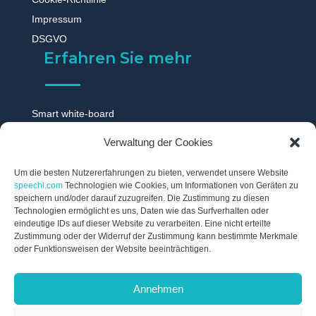
Impressum
DSGVO
Erfahren Sie mehr
Smart white-board
Touchscreen monitor
Verwaltung der Cookies
Digitale tafel
Digitales whiteboard
Um die besten Nutzererfahrungen zu bieten, verwendet unsere Website
speechi.com
Technologien wie Cookies, um Informationen von Geräten zu
Touch display
speichern und/oder darauf zuzugreifen. Die Zustimmung zu diesen
Technologien ermöglicht es uns, Daten wie das Surfverhalten oder
Digitale schwarzes brett
eindeutige IDs auf dieser Website zu verarbeiten. Eine nicht erteilte
Interaktive tafel
Zustimmung oder der Widerruf der Zustimmung kann bestimmte Merkmale
oder Funktionsweisen der Website beeinträchtigen.
Interaktives whiteboard
Elektronische tafel
Annehmen
Digitales flipchart