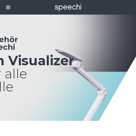
ehör
echi
n Visualizer
 alle
lle