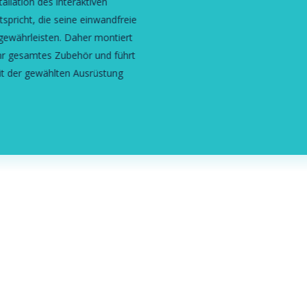
tallation des interaktiven
spricht, die seine einwandfreie
gewährleisten. Daher montiert
Ihr gesamtes Zubehör und führt
mit der gewählten Ausrüstung