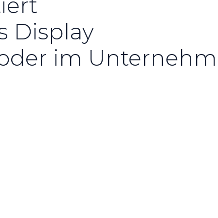
iert
es Display
e oder im Unterneh