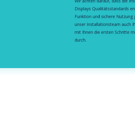
Wir achten darauf, dass die Ins
Displays Qualitätsstandards ent
Funktion und sichere Nutzung 
unser Installationsteam auch 
mit Ihnen die ersten Schritte 
durch.