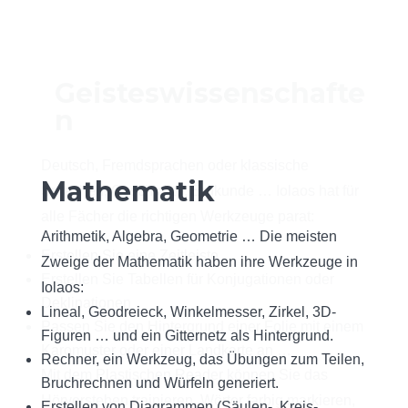
Geisteswissenschafte
n
Deutsch, Fremdsprachen oder klassische
Mathematik
Sprachen, Geschichte, Erdkunde … Iolaos hat für
alle Fächer die richtigen Werkzeuge parat:
Arithmetik, Algebra, Geometrie … Die meisten
Erstellen Sie eine Zeitleiste
Zweige der Mathematik haben ihre Werkzeuge in
Naturwissenschaften
Erstellen Sie Tabellen für Konjugationen oder
Iolaos:
Deklinationen
Lineal, Geodreieck, Winkelmesser, Zirkel, 3D-
Passen Sie den Hintergrund einer Folie mit einem
Iolaos stellt Naturwissenschaftlern einige
Figuren … und ein Gitternetz als Hintergrund.
Karomuster oder einer Landkarte an …
unentbehrliche Elemente des Physik- oder
Rechner, ein Werkzeug, das Übungen zum Teilen,
Mit dem Plastischen Reader können Sie das
Chemieunterrichts zur Verfügung:
Bruchrechnen und Würfeln generiert.
Hörverstehen trainieren, Wörter farbig markieren,
Erstellen von Diagrammen (Säulen-, Kreis-,
Ein Werkzeug zur Erforschung jedes einzelnen