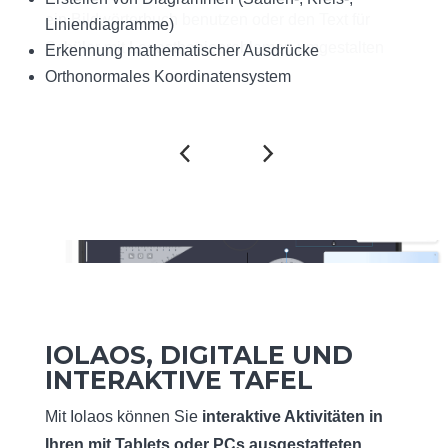
ein Bildwörterbuch benutzen oder den Text für
Liniendiagramme)
Planeten unseres Sonnensystems
Schüler mit Legasthenieproblemen umgestalten
Erkennung mathematischer Ausdrücke
Ein Periodensystem
…
Orthonormales Koordinatensystem
Die atomare Struktur der Elemente
IOLAOS, DIGITALE
U
ND
INTER
A
KTIVE TAFEL
Mit Iolaos können Sie
interaktive Aktivitäten in
Ihren mit Tablets oder PCs ausgestatteten