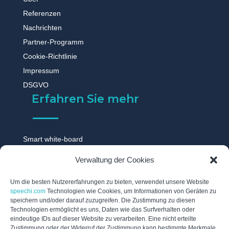
Referenzen
Nachrichten
Partner-Programm
Cookie-Richtlinie
Impressum
DSGVO
Erfahren Sie mehr
Smart white-board
Touchscreen monitor
Verwaltung der Cookies
Digitale tafel
Digitales whiteboard
Um die besten Nutzererfahrungen zu bieten, verwendet unsere Website
speechi.com
Technologien wie Cookies, um Informationen von Geräten zu
Touch display
speichern und/oder darauf zuzugreifen. Die Zustimmung zu diesen
Technologien ermöglicht es uns, Daten wie das Surfverhalten oder
Digitale schwarzes brett
eindeutige IDs auf dieser Website zu verarbeiten. Eine nicht erteilte
Interaktive tafel
Zustimmung oder der Widerruf der Zustimmung kann bestimmte Merkmale