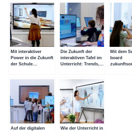
Mit interaktiver
Die Zukunft der
Mit dem S
Power in die Zukunft
interaktiven Tafel im
board
der Schule
Unterricht: Trends,
zukunftsor
investieren:Hersteller
Entwicklungen und
Lernen un
von digitalen Tafeln
Auswirkungen
Vorteile vo
und Händler von
elektronischer Tafeln
Tafeln in 
interaktiven Tafeln
auf Schule und
Unterricht
Auf der digitalen
Wie der Unterricht in