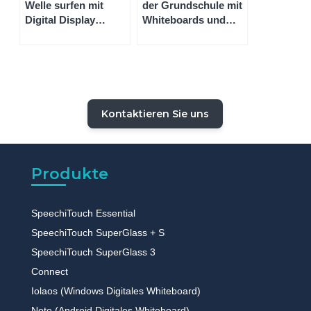
Welle surfen mit
der Grundschule mit
Digital Display
Whiteboards und
Boards und Digital
interaktiven Tafeln
Sign Boards
zum digitalen
Erlebnis wird
Kontaktieren Sie uns
Produkte
SpeechiTouch Essential
SpeechiTouch SuperGlass + S
SpeechiTouch SuperGlass 3
Connect
Iolaos (Windows Digitales Whiteboard)
Note (Android Digitales Whiteboard)