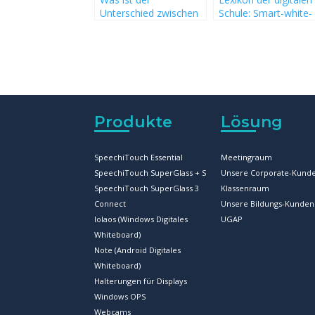
Unterschied zwischen
Schule: Smart-white-
einem Smart-white-
board und interaktiv
board-Anbieter und
Tafel – was ist das
einem Smart-
eigentlich? Definition
whiteboard-Hersteller?
eines digitalen
Whiteboards
Produkte
Lösung
SpeechiTouch Essential
Meetingraum
SpeechiTouch SuperGlass + S
Unsere Corporate-Kund
SpeechiTouch SuperGlass 3
Klassenraum
Connect
Unsere Bildungs-Kunden
Iolaos (Windows Digitales
UGAP
Whiteboard)
Note (Android Digitales
Whiteboard)
Halterungen für Displays
Windows OPS
Webcams