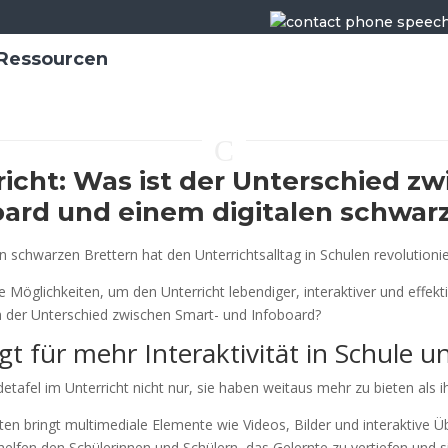
Ressourcen
C
richt: Was ist der Unterschied z
ard und einem digitalen schwar
 schwarzen Brettern hat den Unterrichtsalltag in Schulen revolutionie
 Möglichkeiten, um den Unterricht lebendiger, interaktiver und effekti
ich der Unterschied zwischen Smart- und Infoboard?
t für mehr Interaktivität in Schule u
etafel im Unterricht nicht nur, sie haben weitaus mehr zu bieten als i
halten bringt multimediale Elemente wie Videos, Bilder und interakti
 helfen den Schülerinnen und Schülern, das Gelernte zu vertiefen und 