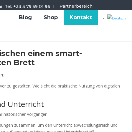
I
Partnerbereich
Tel: +33 3 79 59 01 96
Blog
Shop
Kontakt
wischen einem smart-
zen Brett
rt.
ver zu gestalten. Wie sieht die praktische Nutzung von digitalen
nd Unterricht
hr historischer Vorgänger:
ve Übungen zusammen, um den Unterricht abwechslungsreich und
sich auf innovative Weise mit dem Unterrichtsstoff