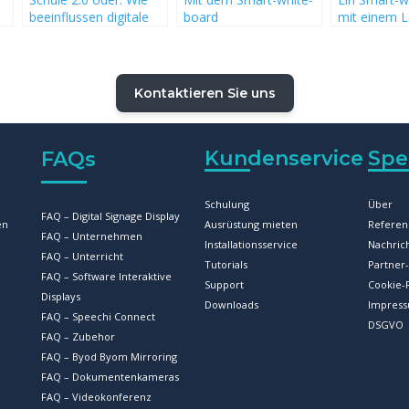
beeinflussen digitale
board
mit einem 
e
Schultafeln den
zukunftsorientiert
verbinden: S
Unterricht und das
Lernen und Lehren: 6
Schritt-Anle
Lernerlebnis? Und wie
Vorteile von digitalen
ein Smart-w
hoch ist der Preis für
Tafeln in der Schule
ohne Beam
Kontaktieren Sie uns
die Schule?
Kundenservice
Spe
FAQs
Schulung
Über
FAQ – Digital Signage Display
en
Ausrüstung mieten
Referen
FAQ – Unternehmen
Installationsservice
Nachric
FAQ – Unterricht
Tutorials
Partne
FAQ – Software Interaktive
Support
Cookie-R
Displays
Downloads
Impres
FAQ – Speechi Connect
DSGVO
FAQ – Zubehor
FAQ – Byod Byom Mirroring
FAQ – Dokumentenkameras
FAQ – Videokonferenz