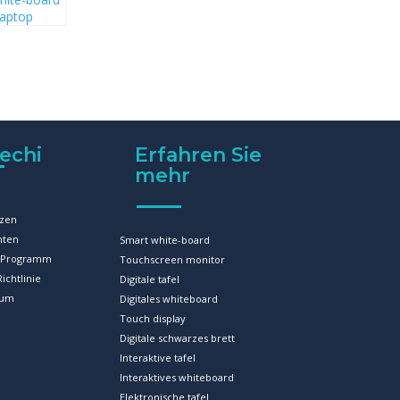
Laptop
chritt-für-
itung für
hite-board
er
echi
Erfahren Sie
mehr
zen
hten
Smart white-board
r-Programm
Touchscreen monitor
ichtlinie
Digitale tafel
sum
Digitales whiteboard
Touch display
Digitale schwarzes brett
Interaktive tafel
Interaktives whiteboard
Elektronische tafel