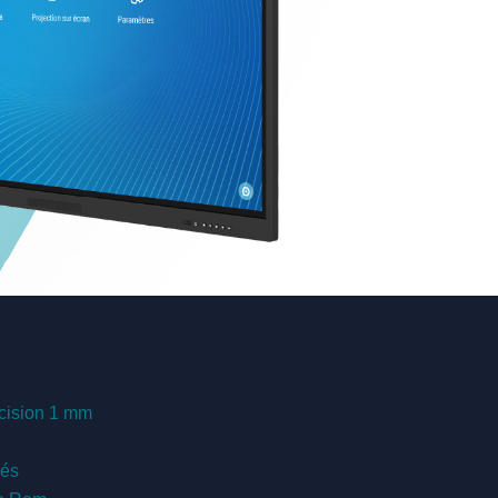
écision 1 mm
nés