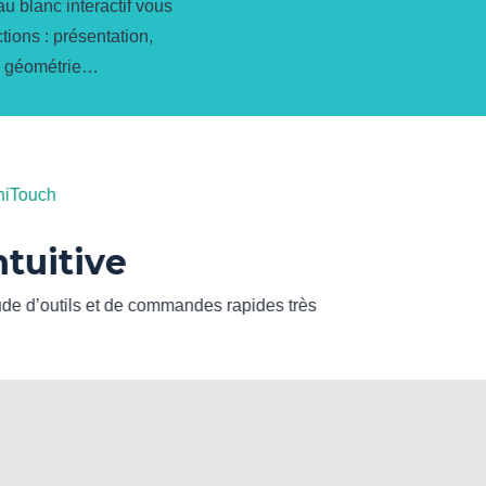
au blanc interactif vous
ions : présentation,
n, géométrie…
chiTouch
ntuitive
tude d’outils et de commandes rapides très