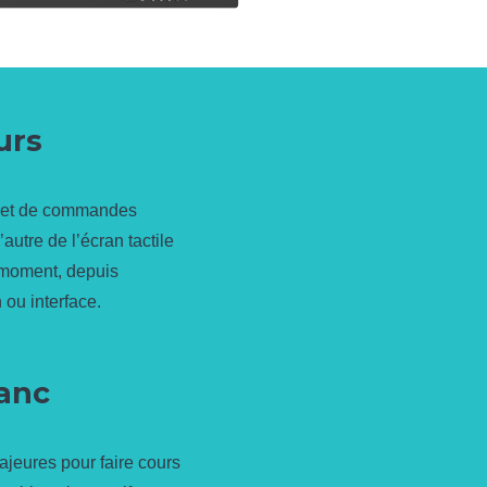
urs
ils et de commandes
’autre de l’écran tactile
t moment, depuis
 ou interface.
lanc
ajeures pour faire cours