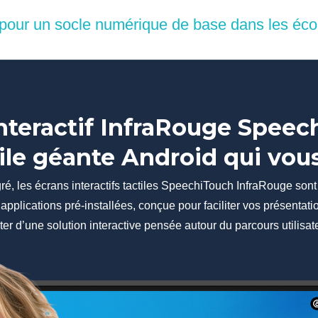
 pour un socle numérique de base dans les éco
nteractif InfraRouge Spee
tile géante Android qui vous 
é, les écrans interactifs tactiles SpeechiTouch InfraRouge sont 
e d’applications pré-installées, conçue pour faciliter vos présentat
iter d’une solution interactive pensée autour du parcours utilisat