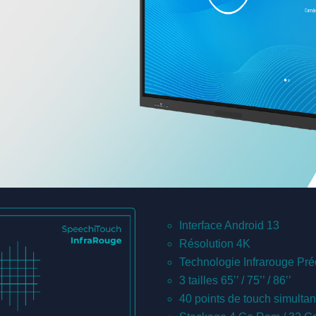
Interface Android 13
Résolution 4K
Technologie Infrarouge Pr
3 tailles 65’’ / 75’’ / 86’’
40 points de touch simulta