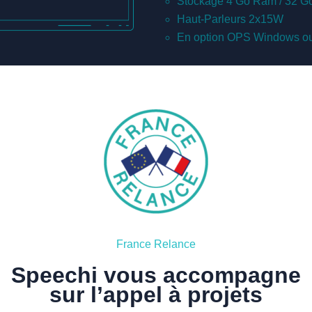
Stockage 4 Go Ram / 32 
Haut-Parleurs 2x15W
En option OPS Windows ou
France Relance
Speechi vous accompagne
sur l’appel à projets