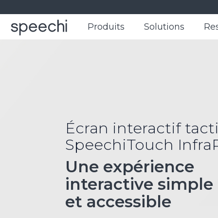
Produits
Produits
Solutions
Solutions
Re
Re
Écran interactif tact
SpeechiTouch Infr
Une expérience
interactive simple
et accessible