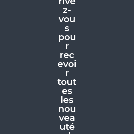
rive
z-
vou
s
pou
r
rec
evoi
r
tout
es
les
nou
vea
uté