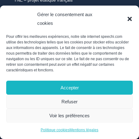
Ecran tactile Android
Gérer le consentement aux
Ecran tactile 65″ et 75″
cookies
Ecran interactif
Pour offrir les meilleures expériences, notre site internet speechi.com
Gammes SpeechiTouch
utilise des technologies telles que les cookies pour stocker et/ou accéder
TBI fixe
aux informations des appareils. Le fait de consentir à ces technologies
nous permettra de traiter des données telles que le comportement de
Tableau blanc interactif
navigation ou les ID uniques sur ce site. Le fait de ne pas consentir ou de
retirer son consentement peut avoir un effet négatif sur certaines
TBI mobile
caractéristiques et fonctions.
Tableau numérique interactif
Points forts affichage dynamique
Accepter
FAQs
Refuser
À la une
Voir les préférences
FAQs visioconférence
FAQs Speechi connect
Politique cookies
Mentions légales
FAQs Note