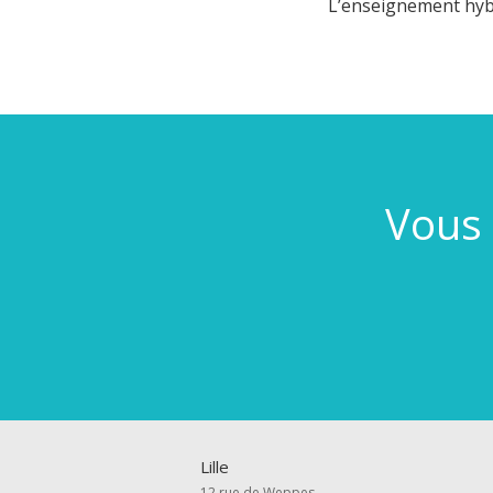
L’enseignement hyb
Vous 
Lille
12 rue de Weppes