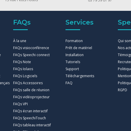
03 79 59 01 97
FAQs
Services
Spe
À la une
Formation
Qui so
FAQs visioconférence
Prêt de matériel
Nos act
e
FAQs Speechi connect
Installation
Témoig
FAQs Note
Tutoriels
Recrut
FAQs Iolaos
Support
Politiq
t
FAQs Logiciels
Téléchargements
Mention
ançais
FAQs Accessoires
FAQ
Politiqu
FAQs salle de réunion
RGPD
FAQs vidéoprojecteur
FAQs VPI
FAQs écran interactif
FAQs SpeechiTouch
FAQs tableau interactif