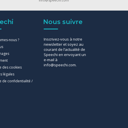
info@speechi.com
echi
Nous suivre
Inscrivez-vous à notre
mmes-nous ?
newsletter et soyez au
us
courant de l’actualité de
nages
Speechi en envoyant un
e-mail à
ement
info@speechi.com.
ue des cookies
s légales
e de confidentialité /