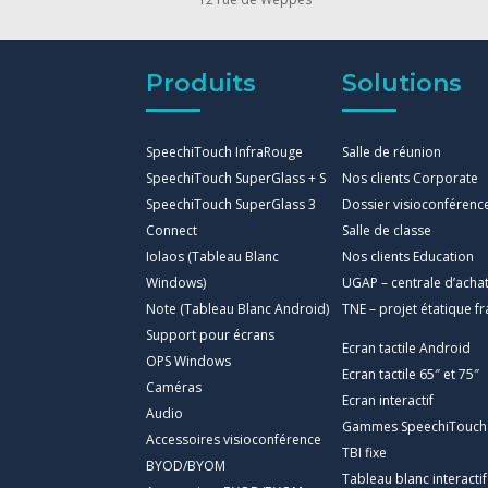
Produits
Solutions
SpeechiTouch InfraRouge
Salle de réunion
SpeechiTouch SuperGlass + S
Nos clients Corporate
SpeechiTouch SuperGlass 3
Dossier visioconférenc
Connect
Salle de classe
Iolaos (Tableau Blanc
Nos clients Education
Windows)
UGAP – centrale d’acha
Note (Tableau Blanc Android)
TNE – projet étatique fr
Support pour écrans
Ecran tactile Android
OPS Windows
Ecran tactile 65″ et 75″
Caméras
Ecran interactif
Audio
Gammes SpeechiTouch
Accessoires visioconférence
TBI fixe
BYOD/BYOM
Tableau blanc interactif