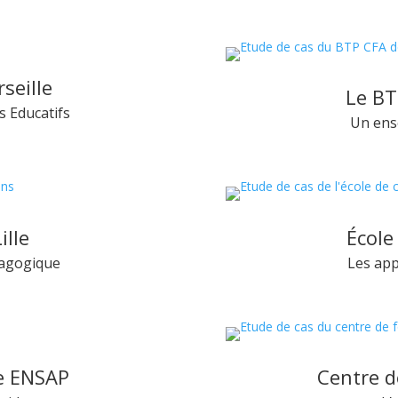
seille
Le BT
s Educatifs
Un ens
ille
École
dagogique
Les app
re ENSAP
Centre d