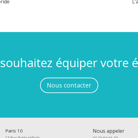
ride
L’
souhaitez équiper votre é
Nous contacter
Paris 10
Nous appeler
13 Rue Petits Hôtels