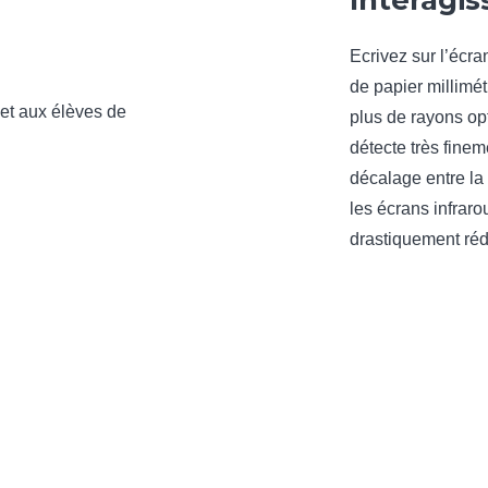
Interagis
Ecrivez sur l’écra
de papier millimét
plus de rayons op
détecte très finem
décalage entre la 
les écrans infraro
drastiquement réd