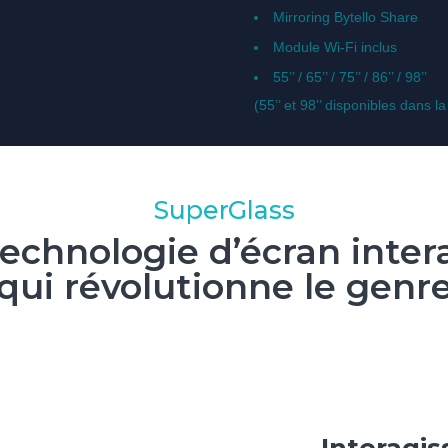
Mirroring Bytello Share
Module Wi-Fi inclus
55’’ / 65’’ / 75’’ / 86’’ / 98’’
(55’’ et 98’’ disponibles dans
SuperGlass
technologie d’écran intera
qui révolutionne le genr