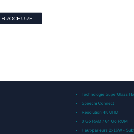
BROCHURE
Technologie SuperGlass Ha
Speechi Connect
Résolution 4K UHD
8 Go RAM / 64 Go ROM
Haut-parleurs 2x16W - Sub