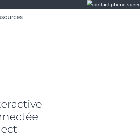
ssources
eractive
onnectée
nect