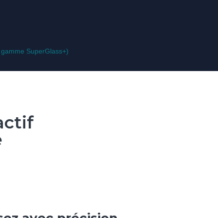
 la gamme SuperGlass+)
ctif
e