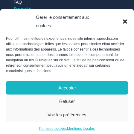
FAQ
Speechi
Gérer le consentement aux
cookies
Qui sommes-nous ?
Nos actus
Pour offrir les meilleures expériences, notre site internet speechi.com
Témoignages
utilise des technologies telles que les cookies pour stocker et/ou accéder
aux informations des appareils. Le fait de consentir à ces technologies
Recrutement
nous permettra de traiter des données telles que le comportement de
Politique des cookies
navigation ou les ID uniques sur ce site. Le fait de ne pas consentir ou de
retirer son consentement peut avoir un effet négatif sur certaines
Mentions légales
caractéristiques et fonctions.
Politique de confidentialité / RGPD
Nous suivre
Accepter
Inscrivez-vous à notre newsletter et soyez au courant de
Refuser
l’actualité de Speechi en envoyant un e-mail à
info@speechi.com.
Voir les préférences
Politique cookies
Mentions légales