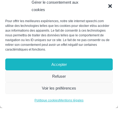
Gérer le consentement aux
cookies
Pour offrir les meilleures expériences, notre site internet speechi.com
utilise des technologies telles que les cookies pour stocker et/ou accéder
aux informations des appareils. Le fait de consentir à ces technologies
nous permettra de traiter des données telles que le comportement de
Nos recommandations
navigation ou les ID uniques sur ce site. Le fait de ne pas consentir ou de
retirer son consentement peut avoir un effet négatif sur certaines
pour les petites salles de
caractéristiques et fonctions.
classe
Accepter
Moins de 15 élèves
3m x 5m
Refuser
Infrarouge - Parfait pour
Voir les préférences
65”
maximiser l'efficacité dans
les petites salles de classe.
Politique cookies
Mentions légales