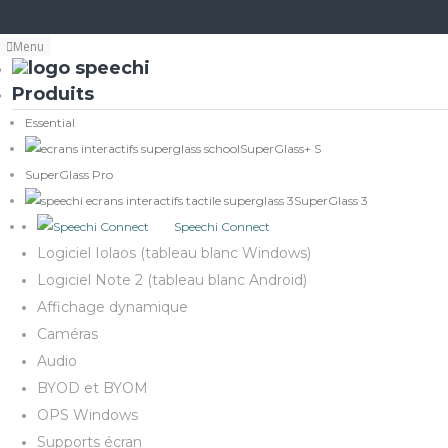
Menu
Produits
Essential
SuperGlass+ S
SuperGlass Pro
SuperGlass 3
Speechi Connect
Logiciel Iolaos (tableau blanc Windows)
Logiciel Note 2 (tableau blanc Android)
Affichage dynamique
Caméras
Audio
BYOD et BYOM
OPS Windows
Supports écran