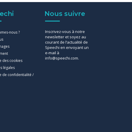
echi
Nous suivre
Inscrivez-vous à notre
mmes-nous ?
newsletter et soyez au
us
courant de l’actualité de
nages
Speechi en envoyant un
e-mail à
ement
info@speechi.com.
ue des cookies
s légales
e de confidentialité /