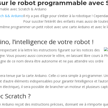
sur le robot programmable avec S
Il n’y a pas d’âge pour s’initier à la robotique ! Cepen
Pour susciter l’intérêt des enfants mais aussi de toute
us-même programmer un petit robot avec une carte Arduino et avec le l
no, l’intelligence de votre robot !
espectant à la lettre les instructions figurant sur les notices des
gne. Vous pouvez aussi concevoir le vôtre, en laissant libre cours à
Ph
 digne de ce nom devra être autonome et ne pas attendre vos ordre
era tenue par la carte Arduino. Celle-ci sera simple à programmer. Un 
 d’autre éléments indispensables pour garantir l’intelligence et l’auton
n électrique), il sera possible de brancher un moteur et plusieurs capt
 Scratch ?
e Arduino reçoit des instructions précises, donnant vie à n’importe que