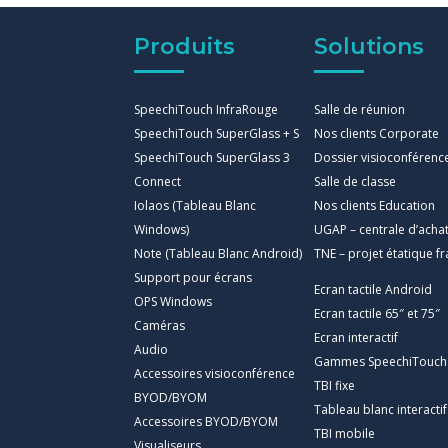
Produits
Solutions
SpeechiTouch InfraRouge
Salle de réunion
SpeechiTouch SuperGlass + S
Nos clients Corporate
SpeechiTouch SuperGlass 3
Dossier visioconférenc
Connect
Salle de classe
Iolaos (Tableau Blanc
Nos clients Education
Windows)
UGAP – centrale d’acha
Note (Tableau Blanc Android)
TNE – projet étatique fr
Support pour écrans
Ecran tactile Android
OPS Windows
Ecran tactile 65″ et 75″
Caméras
Ecran interactif
Audio
Gammes SpeechiTouch
Accessoires visioconférence
TBI fixe
BYOD/BYOM
Tableau blanc interactif
Accessoires BYOD/BYOM
TBI mobile
Visualiseurs