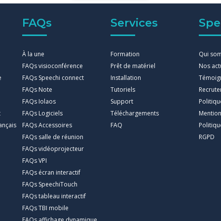
FAQs
Services
Spe
À la une
Formation
Qui so
FAQs visioconférence
Prêt de matériel
Nos act
e
FAQs Speechi connect
Installation
Témoig
FAQs Note
Tutoriels
Recrut
FAQs Iolaos
Support
Politiq
t
FAQs Logiciels
Téléchargements
Mention
ançais
FAQs Accessoires
FAQ
Politiqu
FAQs salle de réunion
RGPD
FAQs vidéoprojecteur
FAQs VPI
FAQs écran interactif
FAQs SpeechiTouch
FAQs tableau interactif
FAQs TBI mobile
FAQs affichage dynamique