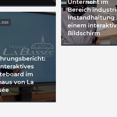
Unterricht im
Bereich industri
Instandhaltung 
, 2025
einem interakti
Bildschirm
ahrungsbericht:
interaktives
teboard im
haus von La
sée