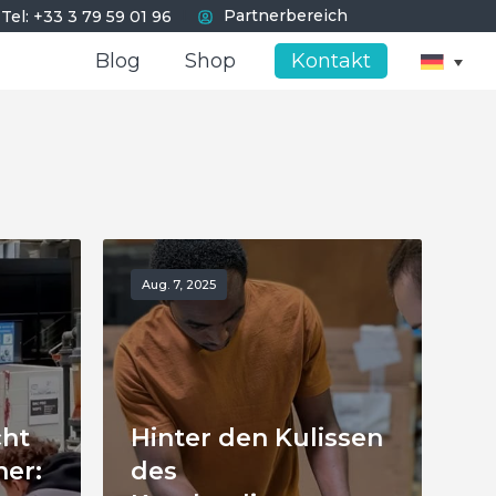
I
Partnerbereich
Tel: +33 3 79 59 01 96
Blog
Blog
Shop
Shop
Kontakt
Kontakt
Aug. 7, 2025
cht
Hinter den Kulissen
her:
des