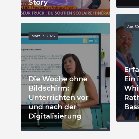
Story
Apr. 30
März 13, 2025
Erf
Die Woche ohne
Ein 
Bildschirm:
Whi
Unterrichten vor
Rat
und nach der
Bas
Digitalisierung