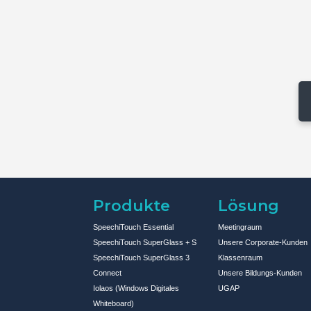
Produkte
Lösung
SpeechiTouch Essential
Meetingraum
SpeechiTouch SuperGlass + S
Unsere Corporate-Kunden
SpeechiTouch SuperGlass 3
Klassenraum
Connect
Unsere Bildungs-Kunden
Iolaos (Windows Digitales
UGAP
Whiteboard)