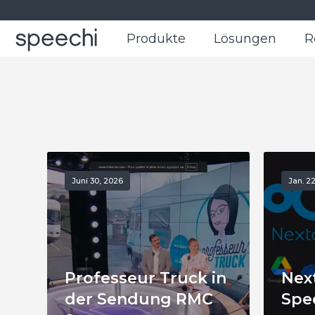
Produkte
Produkte
Lösungen
Lösungen
R
R
Juni 30, 2026
Jan. 2
Professeur Truck in
Nex
der Sendung RMC
Spe