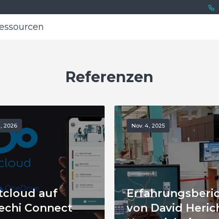
essourcen
essourcen
Referenzen
2, 2026
Nov. 4, 2025
tcloud auf
Erfahrungsberi
echi Connect
von David Heric