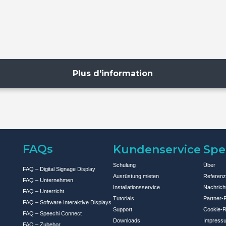
Plus d'information
FAQs
Kundenservice
Spe
Schulung
Über
FAQ – Digital Signage Display
Ausrüstung mieten
Referen
FAQ – Unternehmen
Installationsservice
Nachrich
FAQ – Unterricht
Tutorials
Partner
FAQ – Software Interaktive Displays
Support
Cookie-Ri
FAQ – Speechi Connect
Downloads
Impress
FAQ – Zubehor