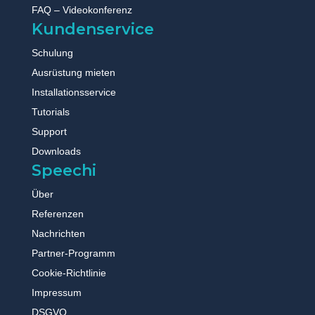
interaktive Bildschirme
FAQ – Videokonferenz
für jeden Benutzer
Kundenservice
anzupassen. Diese SaaS-
Lösung bietet eine
nahtlose Erfahrung, die
Schulung
sich an Lehrer und
Unternehmen
Ausrüstung mieten
gleichermaßen anpasst.
Dank der vereinfachten
Installationsservice
Benutzeroberfläche, der
ergonomischen
Tutorials
Einrichtung und der
intuitiven Funktionen
Support
kann jeder Benutzer im
Handumdrehen auf
Downloads
seine Lieblingstools
Speechi
zugreifen! Und das nicht
nur das, sondern auch
von jedem interaktiven
Über
Bildschirm aus, der
Speechi Connect
Referenzen
integriert!
Auf der anderen Seite ist
Nachrichten
IOLAOS die ideale
vereinfachte Lösung für
Partner-Programm
Lehrer und andere
Pädagogen. Diese
Cookie-Richtlinie
Software ist mit allen
interaktiven
Impressum
Bildschirmen, taktilen
Bildschirmen und
DSGVO