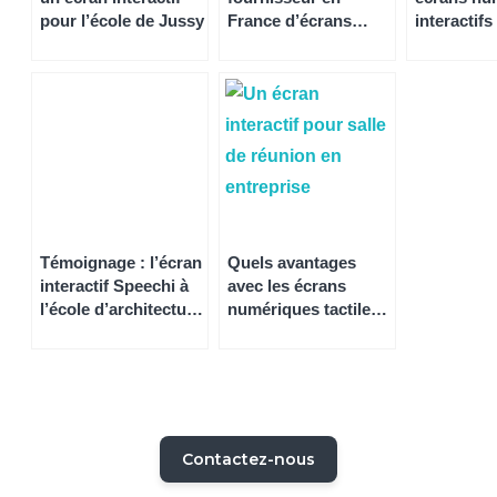
pour l’école de Jussy
France d’écrans
interactifs
interactifs, TBI, TBI
mobiles et
vidéoprojecteurs
interactifs
Témoignage : l’écran
Quels avantages
interactif Speechi à
avec les écrans
l’école d’architecture
numériques tactiles
de Lille remplace le
interactifs pour les
vidéoprojecteur
entreprises
Contactez-nous