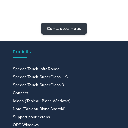
interactifs
SpeechiTouch (L’Est
Républicain)
Contactez-nous
Produits
SpeechiTouch InfraRouge
SpeechiTouch SuperGlass + S
SpeechiTouch SuperGlass 3
Connect
Iolaos (Tableau Blanc Windows)
Note (Tableau Blanc Android)
Support pour écrans
OPS Windows