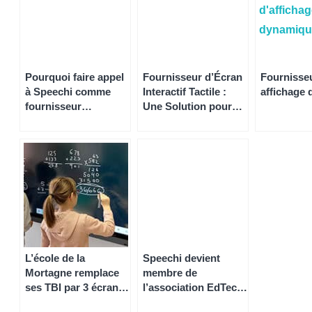
Pourquoi faire appel
Fournisseur d’Écran
Fournisse
à Speechi comme
Interactif Tactile :
affichage
fournisseur
Une Solution pour
d’affichage
les Entreprises et
dynamique ?
Établissements
Scolaires
L’école de la
Speechi devient
Mortagne remplace
membre de
ses TBI par 3 écrans
l’association EdTech
numériques
France