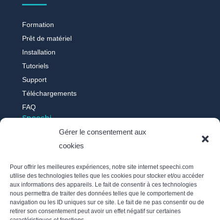
Formation
Prêt de matériel
Installation
Tutoriels
Support
Téléchargements
FAQ
Speechi
Gérer le consentement aux
cookies
Qui sommes-nous ?
Nos actus
Pour offrir les meilleures expériences, notre site internet speechi.com
Témoignages
utilise des technologies telles que les cookies pour stocker et/ou accéder
aux informations des appareils. Le fait de consentir à ces technologies
Recrutement
nous permettra de traiter des données telles que le comportement de
Politique des cookies
navigation ou les ID uniques sur ce site. Le fait de ne pas consentir ou de
retirer son consentement peut avoir un effet négatif sur certaines
Mentions légales