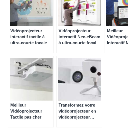
Vidéoprojecteur
Vidéoprojecteur
Meilleur
interactif tactile à
interactif Nec-eBeam
Vidéoproj
ultra-courte focale
à ultra-courte focale
Interactif Mo
(VPI) à lampe ou
(VPI)
cher
laser
Meilleur
Transformez votre
Vidéoprojecteur
vidéoprojecteur en
Tactile pas cher
vidéoprojecteur
interactif !