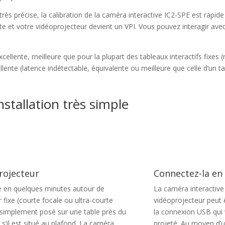
très précise, la calibration de la caméra interactive IC2-SPE est rap
ête et votre vidéoprojecteur devient un VPI. Vous pouvez interagir a
ellente, meilleure que pour la plupart des tableaux interactifs fixes (r
lente (latence indétectable, équivalente ou meilleure que celle d’un tab
nstallation très simple
projecteur
Connectez-la en
lle en quelques minutes autour de
La caméra interactive
 fixe (courte focale ou ultra-courte
vidéoprojecteur peut ê
 simplement posé sur une table près du
la connexion USB qui 
 s’il est situé au plafond. La caméra
projeté. Au moyen d’un