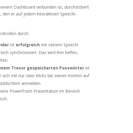
seinem Dashboard verbunden ist, durchstöbert
z, den er auf jedem interaktiven Speechi-
ontrollen durch:
nder
ist
erfolgreich
mit seinem Speechi
eich synchronisiert. Das wird ihm helfen,
rten.
inem Tresor gespeicherten Passwörter
ist
r sich mit nur zwei Klicks bei seinen Konten auf
bildschirm anmelden.
r seine PowerPoint-Präsentation im Bereich
och.