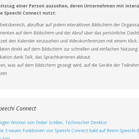
eitstag einer Person aussehen, deren Unternehmen mit intera
ie Speechi Connect nutzt:
Arbeitsbereich, abrufbar auf jedem interaktiven Bildschirm der Organis
enten auf dem Bildschirm und der Abruf über das persönliche Dash
rzeit den Kalender einzusehen und Videokonferenzen mit einem Klick 
ten direkt auf dem Bildschirm zur schnellen und einfachen Nutzung a
ikation dank
Talk
, das Sprachbarrieren abbaut
n, was auf dem Bildschirm gezeigt wird, auf die Geräte der Teilnehme
izen
Speechi Connect
igen Worten von Didier Scellier, Technischer Direktor
Die 3 neuen Funktionen von Speechi Connect bald auf Ihrem Speechi-B
n App