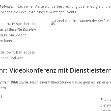
d abrufen
.
Nach einer Viertelstunde Besprechung über erledigte und 
ollegen die Eckpunkte eines zukünftigen Events.
de zu. Er speichert das
anel
Geteilte Dateien
en PC via Speechi
en kann.
 der Swift Bar, sodass
er neutral wird.
hr: Videokonferenz mit Dienstleister
uf dem Bildschirm.
Nach einer halben Stunde Pause geht es mit eine
tern.
Er ver
die Sw
scroll