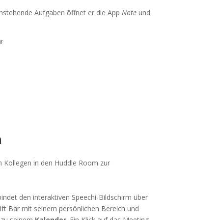
anstehende Aufgaben öffnet er die App
Note
und
n
m Kollegen in den Huddle Room zur
bindet den interaktiven Speechi-Bildschirm über
ift Bar mit seinem persönlichen Bereich und
t zu seinem
Kalender
. Ein Klick auf das Meeting