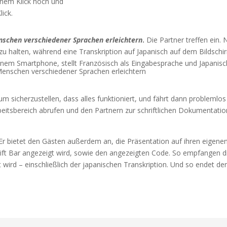
inem Klick hoch und
ick.
chen verschiedener Sprachen erleichtern
.
Die Partner treffen ein. 
u halten, während eine Transkription auf Japanisch auf dem Bildschirm
inem Smartphone, stellt Französisch als Eingabesprache und Japanisc
 um sicherzustellen, dass alles funktioniert, und fährt dann problemlos
beitsbereich abrufen und den Partnern zur schriftlichen Dokumentation
r bietet den Gästen außerdem an, die Präsentation auf ihren eigenen 
ift Bar angezeigt wird, sowie den angezeigten Code. So empfangen d
t wird – einschließlich der japanischen Transkription. Und so endet de