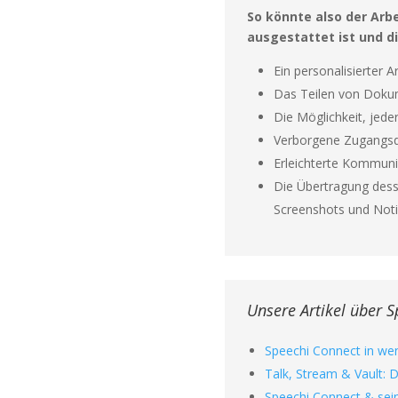
So könnte also der Arb
ausgestattet ist und d
Ein personalisierter 
Das Teilen von Dokum
Die Möglichkeit, jede
Verborgene Zugangsda
Erleichterte Kommun
Die Übertragung desse
Screenshots und Not
Unsere Artikel über 
Speechi Connect in wen
Talk, Stream & Vault: 
Speechi Connect & sei