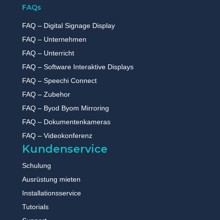
sind eine Tatsache!
FAQs
Schulen, Universitäten,
Unternehmen und
FAQ – Digital Signage Display
verschiedene andere
Einrichtungen nehmen
FAQ – Unternehmen
nach und nach
interaktive Bildschirme
FAQ – Unterricht
in ihr IT-Arsenal auf. Es
hat sich gezeigt, dass
FAQ – Software Interaktive Displays
diese interaktive
Technologie und anderes
FAQ – Speechi Connect
ergänzendes Zubehör
(wie Visualizer,
FAQ – Zubehor
Visiokonferenzkameras
usw.) einen großen
FAQ – Byod Byom Mirroring
Nutzen haben.
Angestellte und
FAQ – Dokumentenkameras
Studenten
gleichermaßen werden in
FAQ – Videokonferenz
ihren gemeinsamen
Kundenservice
Begegnungen
engagierter und
dynamischer.
Schulung
Wie haben unsere
Ausrüstung mieten
Kunden von unserem
Angebot profitiert? Die
Installationsservice
meisten Schulen, die wir
bei der Integration
Tutorials
interaktiver Bildschirme
begleitet haben,