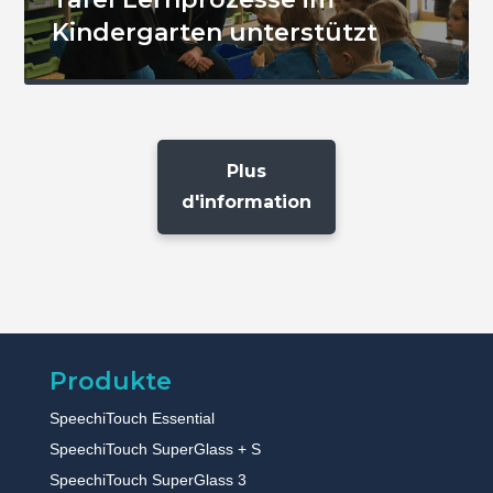
Kindergarten unterstützt
Plus
d'information
Sie haben sich für die
interaktiven
Bildschirme von
Speechi entschieden!
Speechi ist immer stolz
darauf, viele
Einrichtungen bei der
Verbesserung ihrer
Produkte
Logistik und der
Umgestaltung ihrer
Arbeit durch die
SpeechiTouch Essential
Einrichtung interaktiver
Bildschirme zu
SpeechiTouch SuperGlass + S
unterstützen. Schulen,
Universitäten, Workshop-
SpeechiTouch SuperGlass 3
Zentren, Unternehmen