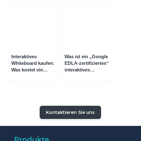
Instandhaltung mit
naturwissenschaftlichen
Roubaix
einem interaktiven
Unterricht
Bildschirm
Interaktives
Was ist ein „Google
Whiteboard kaufen:
EDLA-zertifiziertes“
Was kostet ein
interaktives
komplettes
Whiteboard?
Whiteboard-System?
Kontaktieren Sie uns
Produkte