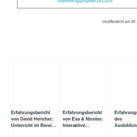
marketing@speechi.com!
Veröffentlicht am 30.
Erfahrungsbericht
Erfahrungsbericht
Erfahrung
von David Hericher:
von Eva & Nicolas:
des
Unterricht im Bereich
Interaktive
Ausbildun
industrielle
Whiteboards für den
für Bauber