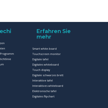
echi
Erfahren Sie
mehr
zen
hten
Smart white-board
r-Programm
Touchscreen monitor
ichtlinie
Digitale tafel
sum
Digitales whiteboard
Touch display
Digitale schwarzes brett
Interaktive tafel
Interaktives whiteboard
Elektronische tafel
Digitales flipchart