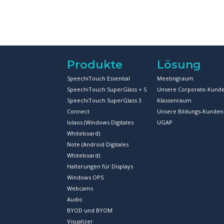
Produkte
Lösung
SpeechiTouch Essential
Meetingraum
SpeechiTouch SuperGlass + S
Unsere Corporate-Kund
SpeechiTouch SuperGlass 3
Klassenraum
Connect
Unsere Bildungs-Kunden
Iolaos (Windows Digitales
UGAP
Whiteboard)
Note (Android Digitales
Whiteboard)
Halterungen für Displays
Windows OPS
Webcams
Audio
BYOD und BYOM
Visualizer