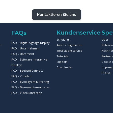
Kontaktieren Sie uns
Kundenservice
Spe
FAQs
Schulung
Über
FAQ – Digital Signage Display
en
Ausrüstung mieten
Referen
FAQ – Unternehmen
Installationsservice
Nachric
FAQ – Unterricht
Tutorials
Partne
FAQ – Software Interaktive
Support
Cookie-R
Displays
Downloads
Impres
FAQ – Speechi Connect
DSGVO
FAQ – Zubehor
FAQ – Byod Byom Mirroring
FAQ – Dokumentenkameras
FAQ – Videokonferenz