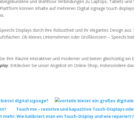
 kabelgebundene und drahtlose Verbindungen zu Laptops, Tablets und
e Plattform können Inhalte auf mehreren Digital signage touch display
is.
Speechi Displays durch ihre Robustheit und ihr elegantes Design aus.
fsflächen. Ob kleines Unternehmen oder Großkonzern – Speechi biete
ie Ihre Räume interaktiver und moderner und bieten gleichzeitig ein 
splay
. Entdecken Sie unser Angebot im Online-Shop, insbesondere das
 bietet digital signage?
en?
Touch me – resistive und kapazitive Touch-Displays ode
t mehr: Wie kalibriert man ein Touch-Display und wie repariert