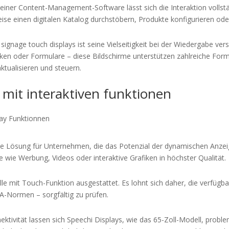
 einer Content-Management-Software lässt sich die Interaktion volls
se einen digitalen Katalog durchstöbern, Produkte konfigurieren ode
al signage touch displays ist seine Vielseitigkeit bei der Wiedergabe v
iken oder Formulare – diese Bildschirme unterstützen zahlreiche Form
ktualisieren und steuern.
 mit interaktiven funktionen
eale Lösung für Unternehmen, die das Potenzial der dynamischen Anz
lte wie Werbung, Videos oder interaktive Grafiken in höchster Qualität.
elle mit Touch-Funktion ausgestattet. Es lohnt sich daher, die verfüg
A-Normen – sorgfältig zu prüfen.
nnektivität lassen sich Speechi Displays, wie das 65-Zoll-Modell, pro