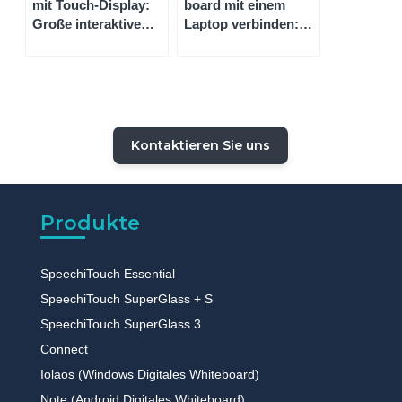
mit Touch-Display:
board mit einem
Große interaktive
Laptop verbinden:
Bildschirme mit
Schritt-für-Schritt-
Windows für die
Anleitung für ein
Industrie
Smart-white-board
ohne Beamer
Kontaktieren Sie uns
Produkte
SpeechiTouch Essential
SpeechiTouch SuperGlass + S
SpeechiTouch SuperGlass 3
Connect
Iolaos (Windows Digitales Whiteboard)
Note (Android Digitales Whiteboard)