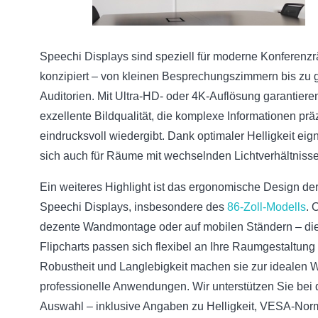
Speechi Displays sind speziell für moderne Konferenz
konzipiert – von kleinen Besprechungszimmern bis zu 
Auditorien. Mit Ultra-HD- oder 4K-Auflösung garantiere
exzellente Bildqualität, die komplexe Informationen prä
eindrucksvoll wiedergibt. Dank optimaler Helligkeit eig
sich auch für Räume mit wechselnden Lichtverhältniss
Ein weiteres Highlight ist das ergonomische Design de
Speechi Displays, insbesondere des
86-Zoll-Modells
. 
dezente Wandmontage oder auf mobilen Ständern – di
Flipcharts passen sich flexibel an Ihre Raumgestaltung
Robustheit und Langlebigkeit machen sie zur idealen W
professionelle Anwendungen. Wir unterstützen Sie bei 
Auswahl – inklusive Angaben zu Helligkeit, VESA-No