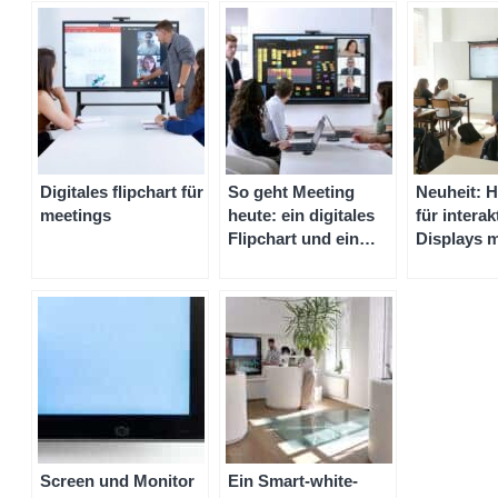
Digitales flipchart für
So geht Meeting
Neuheit: H
meetings
heute: ein digitales
für interak
Flipchart und ein
Displays m
digitales
seitlichen
Videokonferenz-
Whiteboar
System online kaufen
Screen und Monitor
Ein Smart-white-