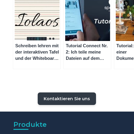
Schreiben lehren mit
Tutorial Connect Nr.
Tutorial
der interaktiven Tafel
2: Ich teile meine
einer
und der Whiteboard-
Dateien auf dem
Dokume
Software Iolaos
interaktiven
mit der 
Bildschirm von
Software
Speechi
Kontaktieren Sie uns
Produkte