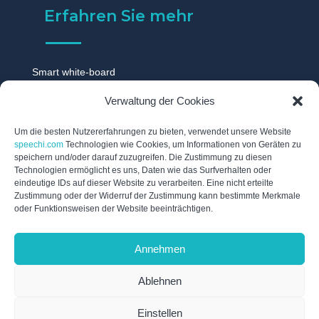
Erfahren Sie mehr
Smart white-board
Touchscreen monitor
Verwaltung der Cookies
Digitale tafel
Digitales whiteboard
Um die besten Nutzererfahrungen zu bieten, verwendet unsere Website
speechi.com
Technologien wie Cookies, um Informationen von Geräten zu
Touch display
speichern und/oder darauf zuzugreifen. Die Zustimmung zu diesen
Technologien ermöglicht es uns, Daten wie das Surfverhalten oder
Digitale schwarzes brett
eindeutige IDs auf dieser Website zu verarbeiten. Eine nicht erteilte
Interaktive tafel
Zustimmung oder der Widerruf der Zustimmung kann bestimmte Merkmale
oder Funktionsweisen der Website beeinträchtigen.
Interaktives whiteboard
Elektronische tafel
Annehmen
Digitales flipchart
Ablehnen
Einstellen