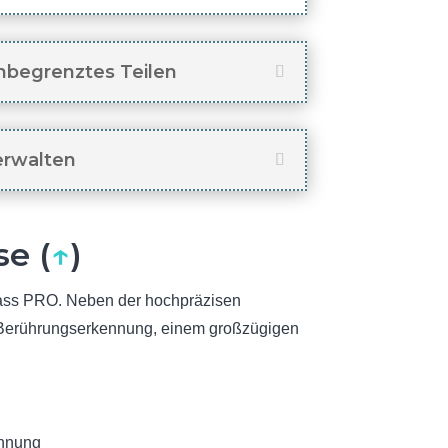
nbegrenztes Teilen
erwalten
se (
↑
)
lass PRO. Neben der hochpräzisen
se Berührungserkennung, einem großzügigen