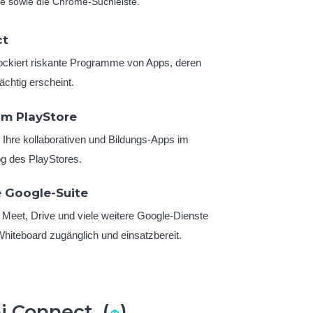
e sowie die Chrome-Suchleiste.
ct
lockiert riskante Programme von Apps, deren
ächtig erscheint.
m PlayStore
e Ihre kollaborativen und Bildungs-Apps im
og des PlayStores.
e Google-Suite
 Meet, Drive und viele weitere Google-Dienste
hiteboard zugänglich und einsatzbereit.
hi Connect (
↑
)