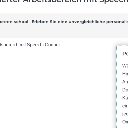
Erleben Sie eine unvergleichliche personali
Pe
Wä
Hi
An
Do
Ka
ei
je
Or