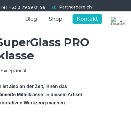
I
Partnerbereich
Tel: +33 3 79 59 01 96
Blog
Blog
Shop
Shop
Kontakt
Kontakt
 SuperGlass PRO
klasse
ist also an der Zeit, Ihnen das
mierte Mittelklasse. In diesem Artikel
llaborativen Werkzeug machen.