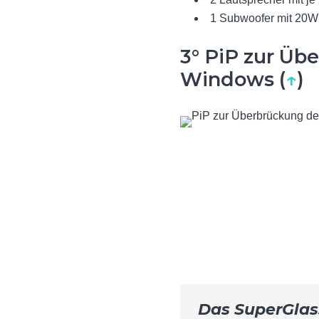
1
Subwoofer mit 20W
3° PiP zur Üb
Windows (
↑
)
Das SuperGlas