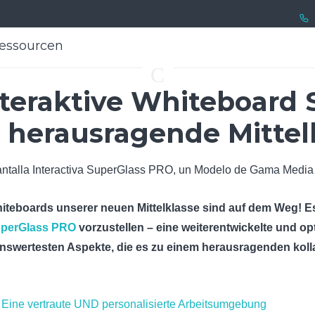
essourcen
essourcen
C
nteraktive Whiteboard
e herausragende Mittel
hiteboards unserer neuen Mittelklasse sind auf dem Weg! Es 
perGlass PRO
vorzustellen – eine weiterentwickelte und opti
enswertesten Aspekte, die es zu einem herausragenden ko
 Eine vertraute UND personalisierte Arbeitsumgebung