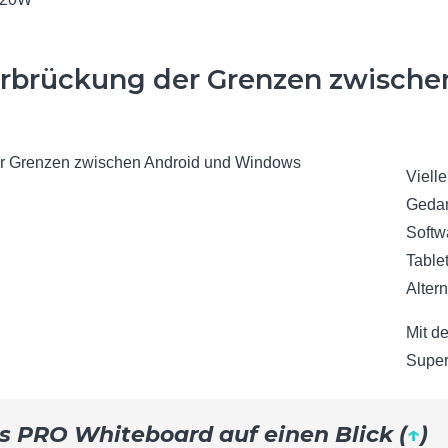
erbrückung der Grenzen zwische
Viell
Gedan
Softw
Table
Alter
Mit d
Super
s PRO Whiteboard auf einen Blick (
↑
)