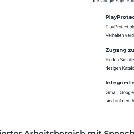
der Google-Apps-Suit
PlayProte
PlayProtect b
Verhalten verd
Zugang zu
Finden Sie all
riesigen Katal
Integriert
Gmail, Google
sind auf dem W
sierter Arbeitsbereich mit Speec