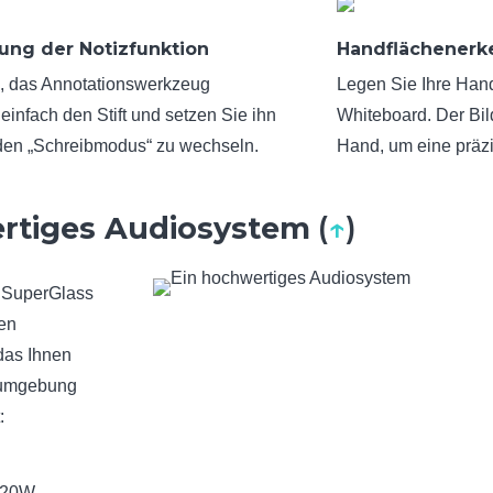
ung der Notizfunktion
Handflächener
g, das Annotationswerkzeug
Legen Sie Ihre Hand
nfach den Stift und setzen Sie ihn
Whiteboard. Der Bil
 den „Schreibmodus“ zu wechseln.
Hand, um eine präzi
rtiges Audiosystem
(
↑
)
d SuperGlass
ten
das Ihnen
gumgebung
:
e 20W