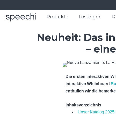
Produkte
Produkte
Lösungen
Lösungen
R
R
Neuheit: Das i
– ein
Die ersten interaktiven W
interaktive Whiteboard
Su
enthüllen wir die bemerk
Inhaltsverzeichnis
Unser Katalog 2025: