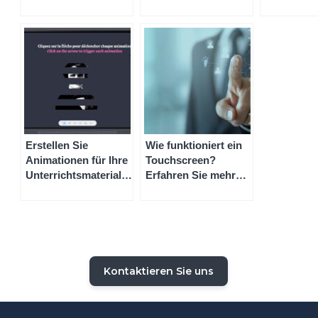
diesen lösungen
warum sie ihr
mit Ihrem
ausstatten sollten
unternehmen damit
Connect-
ausstatten sollten
Erstellen Sie
Wie funktioniert ein
Animationen für Ihre
Touchscreen?
Unterrichtsmaterialien
Erfahren Sie mehr
mit dem Whiteboard
mit Speechi
Iolaos
Kontaktieren Sie uns