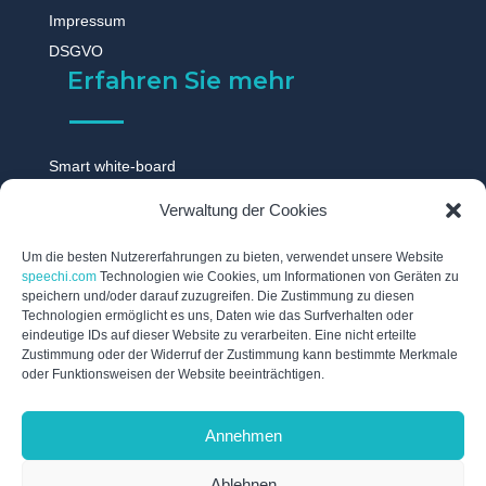
Impressum
DSGVO
Erfahren Sie mehr
Smart white-board
Touchscreen monitor
Verwaltung der Cookies
Digitale tafel
Digitales whiteboard
Um die besten Nutzererfahrungen zu bieten, verwendet unsere Website
speechi.com
Technologien wie Cookies, um Informationen von Geräten zu
Touch display
speichern und/oder darauf zuzugreifen. Die Zustimmung zu diesen
Technologien ermöglicht es uns, Daten wie das Surfverhalten oder
Digitale schwarzes brett
eindeutige IDs auf dieser Website zu verarbeiten. Eine nicht erteilte
Interaktive tafel
Zustimmung oder der Widerruf der Zustimmung kann bestimmte Merkmale
oder Funktionsweisen der Website beeinträchtigen.
Interaktives whiteboard
Elektronische tafel
Annehmen
Digitales flipchart
Ablehnen