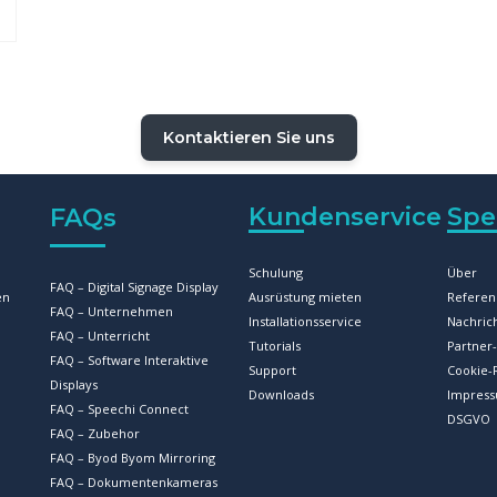
Kontaktieren Sie uns
Kundenservice
Spe
FAQs
Schulung
Über
FAQ – Digital Signage Display
en
Ausrüstung mieten
Referen
FAQ – Unternehmen
Installationsservice
Nachric
FAQ – Unterricht
Tutorials
Partne
FAQ – Software Interaktive
Support
Cookie-R
Displays
Downloads
Impres
FAQ – Speechi Connect
DSGVO
FAQ – Zubehor
FAQ – Byod Byom Mirroring
FAQ – Dokumentenkameras