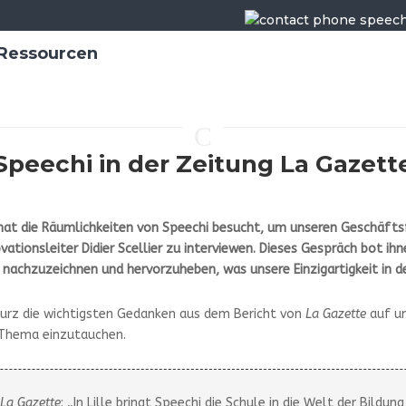
Ressourcen
C
Speechi in der Zeitung La Gazett
at die Räumlichkeiten von Speechi besucht, um unseren Geschäfts
vationsleiter Didier Scellier zu interviewen. Dieses Gespräch bot ih
n nachzuzeichnen und hervorzuheben, was unsere Einzigartigkeit in d
r kurz die wichtigsten Gedanken aus dem Bericht von
La Gazette
auf un
 Thema einzutauchen.
n
La Gazette
: „In Lille bringt Speechi die Schule in die Welt der Bildung