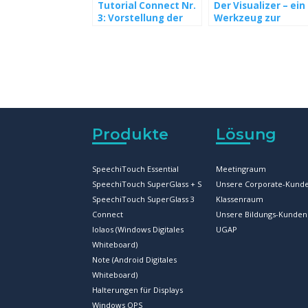
Tutorial Connect Nr.
Der Visualizer – ein
3: Vorstellung der
Werkzeug zur
Swift Bar – Das
Verbesserung des
Herzstück der
Schulalltags der
Speechi Connect-
Schüler
Oberfläche
Produkte
Lösung
SpeechiTouch Essential
Meetingraum
SpeechiTouch SuperGlass + S
Unsere Corporate-Kund
SpeechiTouch SuperGlass 3
Klassenraum
Connect
Unsere Bildungs-Kunden
Iolaos (Windows Digitales
UGAP
Whiteboard)
Note (Android Digitales
Whiteboard)
Halterungen für Displays
Windows OPS