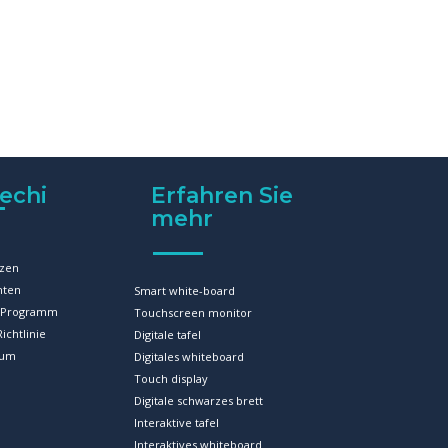
echi
Erfahren Sie
mehr
zen
hten
Smart white-board
r-Programm
Touchscreen monitor
ichtlinie
Digitale tafel
sum
Digitales whiteboard
Touch display
Digitale schwarzes brett
Interaktive tafel
Interaktives whiteboard