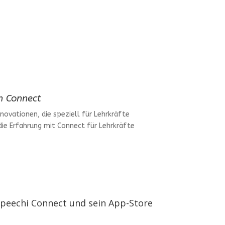
on Connect
novationen, die speziell für Lehrkräfte
e die Erfahrung mit Connect für Lehrkräfte
Speechi Talk fü
peechi Connect und sein App-Store
Schülerinnen un