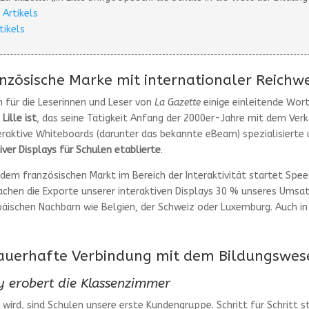
 Artikels
tikels
anzösische Marke mit internationaler Reichw
n für die Leserinnen und Leser von
La Gazette
einige einleitende Wort
ille ist
, das seine Tätigkeit Anfang der 2000er-Jahre mit dem Ver
eraktive Whiteboards (darunter das bekannte eBeam) spezialisierte u
iver Displays für Schulen etablierte
.
 dem französischen Markt im Bereich der Interaktivität startet Spee
achen die Exporte unserer interaktiven Displays 30 % unseres Ums
päischen Nachbarn wie Belgien, der Schweiz oder Luxemburg. Auch in 
dauerhafte Verbindung mit dem Bildungswes
ay erobert die Klassenzimmer
 wird, sind Schulen unsere erste Kundengruppe. Schritt für Schritt 