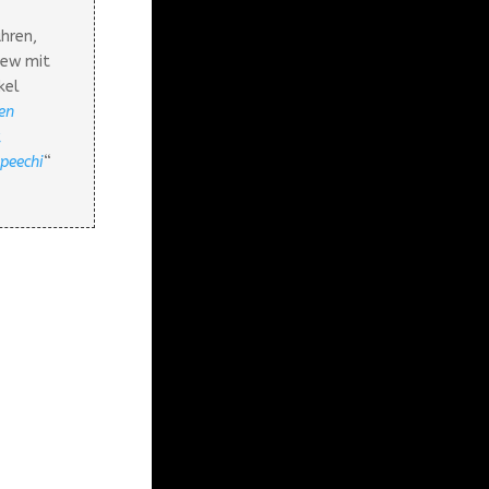
ahren,
iew mit
ikel
en
,
Speechi
“