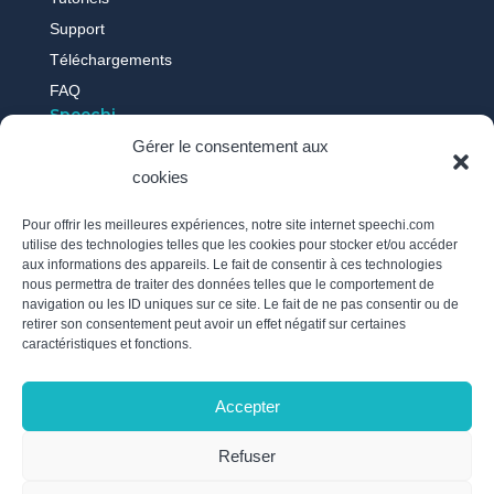
Support
Téléchargements
FAQ
Speechi
Gérer le consentement aux
cookies
Qui sommes-nous ?
Nos actus
Pour offrir les meilleures expériences, notre site internet speechi.com
Témoignages
utilise des technologies telles que les cookies pour stocker et/ou accéder
aux informations des appareils. Le fait de consentir à ces technologies
Recrutement
nous permettra de traiter des données telles que le comportement de
Politique des cookies
navigation ou les ID uniques sur ce site. Le fait de ne pas consentir ou de
retirer son consentement peut avoir un effet négatif sur certaines
Mentions légales
caractéristiques et fonctions.
Politique de confidentialité / RGPD
Nous suivre
Accepter
Inscrivez-vous à notre newsletter et soyez au courant de
Refuser
l’actualité de Speechi en envoyant un e-mail à
info@speechi.com.