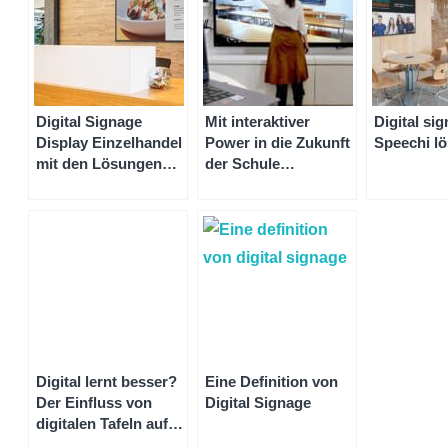
Digital Signage
Mit interaktiver
Digital si
Display Einzelhandel
Power in die Zukunft
Speechi l
mit den Lösungen
der Schule
von Speechi
investieren:Hersteller
von digitalen Tafeln
und Händler von
interaktiven Tafeln
Digital lernt besser?
Eine Definition von
Der Einfluss von
Digital Signage
digitalen Tafeln auf
die Lernergebnisse