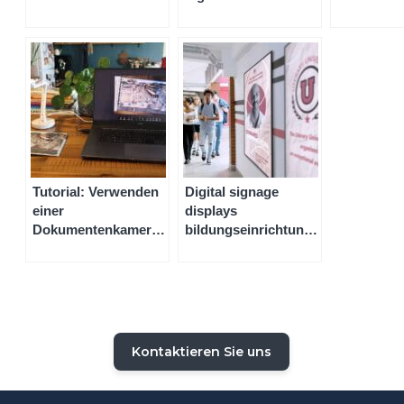
interaktiven Tafel
Whiteboar
einer inter
Tafel wich
Tutorial: Verwenden
Digital signage
einer
displays
Dokumentenkamera
bildungseinrichtung:
mit der Whiteboard-
modernes
Software Iolaos
informationsmanagement
für schulen
Kontaktieren Sie uns