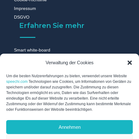
Impressum
DSGVO
Erfahren Sie mehr
Smart white-board
Touchscreen monitor
Verwaltung der Cookies
Digitale tafel
Digitales whiteboard
Um die besten Nutzererfahrungen zu bieten, verwendet unsere Website
speechi.com
Technologien wie Cookies, um Informationen von Geräten zu
Touch display
speichern und/oder darauf zuzugreifen. Die Zustimmung zu diesen
Technologien ermöglicht es uns, Daten wie das Surfverhalten oder
Digitale schwarzes brett
eindeutige IDs auf dieser Website zu verarbeiten. Eine nicht erteilte
Interaktive tafel
Zustimmung oder der Widerruf der Zustimmung kann bestimmte Merkmale
oder Funktionsweisen der Website beeinträchtigen.
Interaktives whiteboard
Elektronische tafel
Annehmen
Digitales flipchart