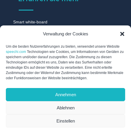
Smart white-board
Touchscreen monitor
Verwaltung der Cookies
Digitale tafel
Digitales whiteboard
Um die besten Nutzererfahrungen zu bieten, verwendet unsere Website
speechi.com
Technologien wie Cookies, um Informationen von Geräten zu
Touch display
speichern und/oder darauf zuzugreifen. Die Zustimmung zu diesen
Technologien ermöglicht es uns, Daten wie das Surfverhalten oder
Digitale schwarzes brett
eindeutige IDs auf dieser Website zu verarbeiten. Eine nicht erteilte
Interaktive tafel
Zustimmung oder der Widerruf der Zustimmung kann bestimmte Merkmale
oder Funktionsweisen der Website beeinträchtigen.
Interaktives whiteboard
Elektronische tafel
Annehmen
Digitales flipchart
Ablehnen
Einstellen