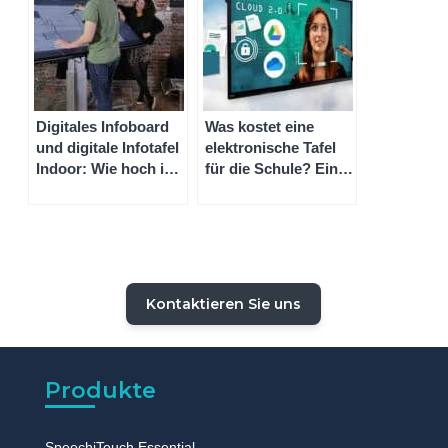
Digitales Infoboard
Was kostet eine
und digitale Infotafel
elektronische Tafel
Indoor: Wie hoch ist
für die Schule? Ein
der Preis und welche
Kalkulationsbeispiel
Software passt?
für den Preis eines
Whiteboards
Kontaktieren Sie uns
Produkte
SpeechiTouch Essential