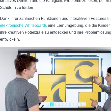
kreatives Denken und die Fähigkeit, Probleme zu lösen, bei S
Schülern zu fördern.
Dank ihrer zahlreichen Funktionen und interaktiven Features
bi
elektronische Whiteboards
eine Lernumgebung, die die Kinder 
ihre kreativen Potenziale zu entdecken und ihre Problemlösung
entwickeln.