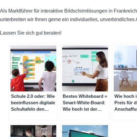
Als Marktführer für interaktive Bildschirmlösungen in Frankreich
unterbreiten wir Ihnen gerne ein individuelles, unverbindliches
Lassen Sie sich gut beraten!
Schule 2.0 oder: Wie
Bestes Whiteboard =
Wie hoch i
beeinflussen digitale
Smart-White-Board:
Preis für d
Schultafeln den
Wie hoch ist der
Anschaffu
Unterricht und das
Preis für ein digitales
Smart-whi
Lernerlebnis? Und
Whiteboard?
für die Sc
wie hoch ist der
Preis für die Schule?