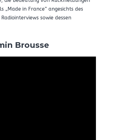
gie, die Bedeutung von Rückmeldungen
ls „Made in France” angesichts des
 Radiointerviews sowie dessen
min Brousse