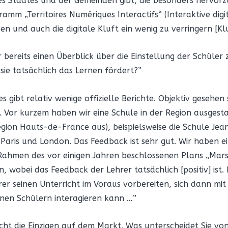
es Staates und der Gemeinden gibt, die besonders hervorz
mm „Territoires Numériques Interactifs“ (Interaktive digi
en und auch die digitale Kluft ein wenig zu verringern [Kl
r bereits einen Überblick über die Einstellung der Schüler 
b sie tatsächlich das Lernen fördert?”
s gibt relativ wenige offizielle Berichte. Objektiv gesehe
s. Vor kurzem haben wir eine Schule in der Region ausgest
gion Hauts-de-France aus), beispielsweise die Schule Je
Paris und London. Das Feedback ist sehr gut. Wir haben ei
Rahmen des vor einigen Jahren beschlossenen Plans „Mars
 wobei das Feedback der Lehrer tatsächlich [positiv] ist. 
hrer seinen Unterricht im Voraus vorbereiten, sich dann mi
einen Schülern interagieren kann …”
 nicht die Einzigen auf dem Markt. Was unterscheidet Sie v