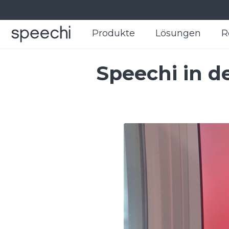
Produkte
Produkte
Lösungen
Lösungen
R
R
Speechi in d