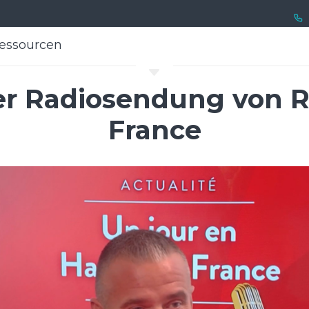
essourcen
essourcen
C
er Radiosendung von 
France