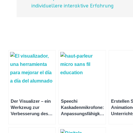
individuellere interaktive Erfahrung
Der Visualizer – ein
Speechi
Erstellen 
Werkzeug zur
Kaskadenmikrofone:
Animatione
Verbesserung des
Anpassungsfähigkeit
Unterricht
Schulalltags der
für Ihre
mit dem W
Schüler
Videokonferenzen
Iolaos