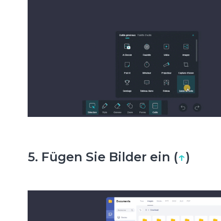
5. Fügen Sie Bilder ein (
↑
)