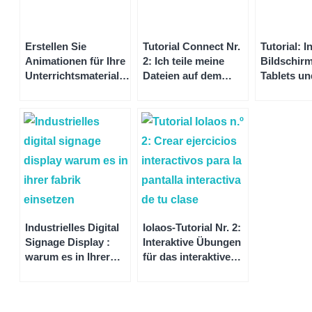
Erstellen Sie
Tutorial Connect Nr.
Tutorial: I
Animationen für Ihre
2: Ich teile meine
Bildschirm
Unterrichtsmaterialien
Dateien auf dem
Tablets un
mit dem Whiteboard
interaktiven
Speechi C
Iolaos
Bildschirm von
übertrage
Speechi
Industrielles Digital
Iolaos-Tutorial Nr. 2:
Signage Display :
Interaktive Übungen
warum es in Ihrer
für das interaktive
Fabrik einsetzen?
Klassenzimmer-
Display erstellen