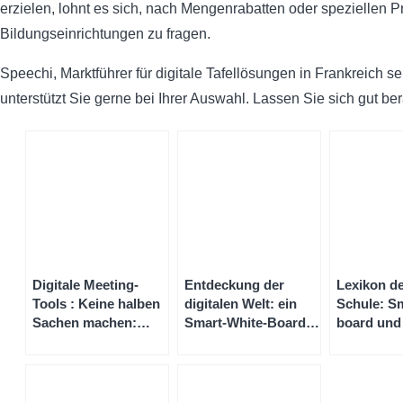
erzielen, lohnt es sich, nach Mengenrabatten oder speziellen Pr
Bildungseinrichtungen zu fragen.
Speechi, Marktführer für digitale Tafellösungen in Frankreich se
unterstützt Sie gerne bei Ihrer Auswahl. Lassen Sie sich gut ber
Digitale Meeting-
Entdeckung der
Lexikon de
Tools : Keine halben
digitalen Welt: ein
Schule: Sm
Sachen machen:
Smart-White-Board
board und 
Preis und
alias digitale Tafel für
Tafel – was
Anbringung eines
den Kindergarten
eigentlich
interaktiven digitalen
eines digi
Whiteboards für die
Whiteboar