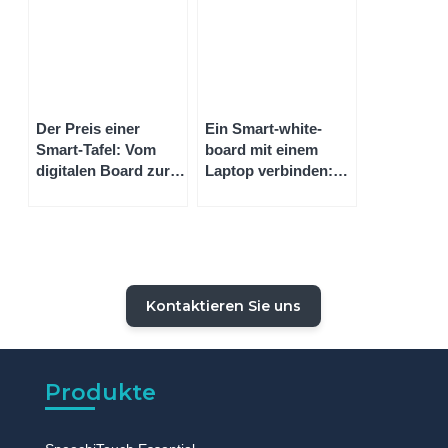
Wand
Der Preis einer
Ein Smart-white-
Smart-Tafel: Vom
board mit einem
digitalen Board zur
Laptop verbinden:
interaktiven Tafel
Schritt-für-Schritt-
Anleitung für ein
Smart-white-board
ohne Beamer
Kontaktieren Sie uns
Produkte