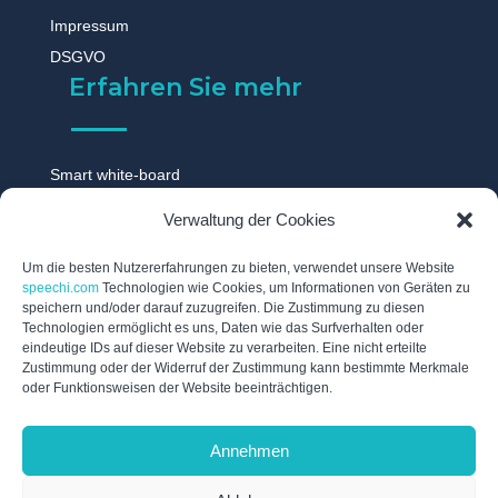
Impressum
DSGVO
Erfahren Sie mehr
Smart white-board
Touchscreen monitor
Verwaltung der Cookies
Digitale tafel
Digitales whiteboard
Um die besten Nutzererfahrungen zu bieten, verwendet unsere Website
speechi.com
Technologien wie Cookies, um Informationen von Geräten zu
Touch display
speichern und/oder darauf zuzugreifen. Die Zustimmung zu diesen
Technologien ermöglicht es uns, Daten wie das Surfverhalten oder
Digitale schwarzes brett
eindeutige IDs auf dieser Website zu verarbeiten. Eine nicht erteilte
Interaktive tafel
Zustimmung oder der Widerruf der Zustimmung kann bestimmte Merkmale
oder Funktionsweisen der Website beeinträchtigen.
Interaktives whiteboard
Elektronische tafel
Annehmen
Digitales flipchart