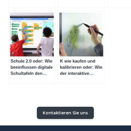
zwischen einem
Smart-white-boards
interaktive
smart-white-board
für die Schule?
und einem digitalen
schwarzen Brett
Schule 2.0 oder: Wie
K wie kaufen und
beeinflussen digitale
kalibrieren oder: Wie
Schultafeln den
der interaktive
Unterricht und das
Smart-white-board-
Lernerlebnis? Und
Stift mit dem
wie hoch ist der
digitalen Display
Preis für die Schule?
flirtet
Kontaktieren Sie uns