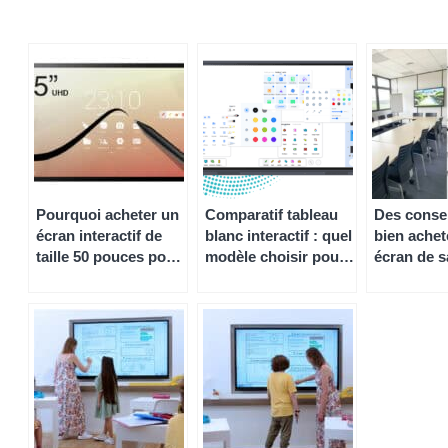
Pourquoi acheter un
Comparatif tableau
Des conse
écran interactif de
blanc interactif : quel
bien achet
taille 50 pouces pour
modèle choisir pour
écran de s
votre salle de
votre établissement
réunion !
réunion ?
scolaire ?