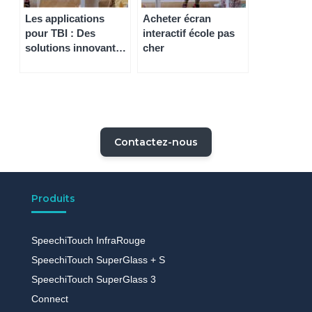
Les applications
Acheter écran
pour TBI : Des
interactif école pas
solutions innovantes
cher
pour votre école !
Contactez-nous
Produits
SpeechiTouch InfraRouge
SpeechiTouch SuperGlass + S
SpeechiTouch SuperGlass 3
Connect