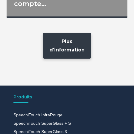
compte…
Plus
d'information
Produits
SpeechiTouch InfraRouge
SpeechiTouch SuperGlass + S
SpeechiTouch SuperGlass 3