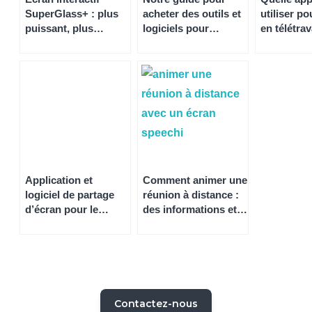
SuperGlass+ : plus
acheter des outils et
utiliser po
puissant, plus
logiciels pour
en télétrav
complet, plus
réunion à distance
professionnel pour
gratuits
collaborer
simplement et
efficacement
Application et
Comment animer une
logiciel de partage
réunion à distance :
d’écran pour le
des informations et
télétravail
des conseils avec
Speechi
Contactez-nous