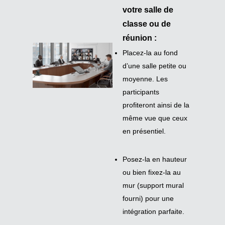
votre salle de
classe ou de
réunion :
Placez-la au fond
 ou
d’une salle petite ou
moyenne. Les
participants
e la
profiteront ainsi de la
ux
même vue que ceux
en présentiel.
eur
u
Posez-la en hauteur
al
ou bien fixez-la au
mur (support mural
e.
fourni) pour une
intégration parfaite.