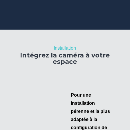
ra de visioconférence SPE-CAM-VX-
présente une grande liberté de
vements.
Installation
Intégrez la caméra à votre
espace
Pour une
installation
lus
pérenne et la plus
adaptée à la
de
configuration de