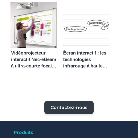
panoramique 180°
Vidéoprojecteur
Écran interactif : les
interactif Nec-eBeam
technologies
à ultra-courte focale
infrarouge à haute
(VPI)
précision, InGlass et
SuperGlass
Contactez-nous
Produits