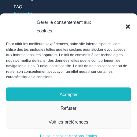
FAQ
Speechi
Gérer le consentement aux
cookies
Qui sommes-nous ?
Nos actus
Pour offrir les meilleures expériences, notre site internet speechi.com
Témoignages
utilise des technologies telles que les cookies pour stocker et/ou accéder
aux informations des appareils. Le fait de consentir à ces technologies
Recrutement
nous permettra de traiter des données telles que le comportement de
Politique des cookies
navigation ou les ID uniques sur ce site. Le fait de ne pas consentir ou de
retirer son consentement peut avoir un effet négatif sur certaines
Mentions légales
caractéristiques et fonctions.
Politique de confidentialité / RGPD
Nous suivre
Accepter
Inscrivez-vous à notre newsletter et soyez au courant de
Refuser
l’actualité de Speechi en envoyant un e-mail à
info@speechi.com.
Voir les préférences
Politique cookies
Mentions légales