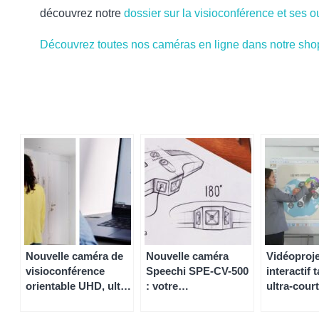
découvrez notre
dossier sur la visioconférence et ses ou
Découvrez toutes nos caméras en ligne dans notre sho
Nouvelle caméra de
Nouvelle caméra
Vidéoproj
visioconférence
Speechi SPE-CV-500
interactif t
orientable UHD, ultra
: votre
ultra-cour
précise, ultra réactive
visioconférence en
(VPI) à la
(vidéo)
4K avec vue
laser