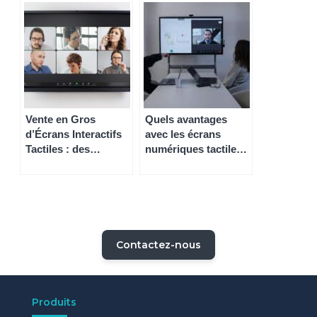
l’Entreprise
Entreprise
Vente en Gros
Quels avantages
d’Écrans Interactifs
avec les écrans
Tactiles : des
numériques tactiles
Solutions
interactifs pour les
Intéressantes pour
entreprises
les Entreprises et les
Établissements
Scolaires
Contactez-nous
Produits