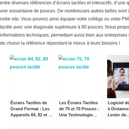
entre diverses références d’écrans tactiles et interactifs, d’une
une soixantaine de pouces. De nombreuses autres tailles sont à
notre site. Vous pourrez ainsi équiper votre collège ou votre P
tactile avec une diagonale supérieure à 80 pouces. Nous propo
informations techniques, permettant aussi bien aux entreprises
de choisir la référence répondant le mieux à leurs besoins !
Écrans Tactiles de
Les Écrans Tactiles
Logiciel d
Grand Format : Les
de 75 et 70 Pouces :
à Distance
Appareils 84, 82 et 80
Une Technologie
Levier de
Pouces au Cœur de
Moderne pour
Performan
l’Innovation
l’Éducation et
Important 